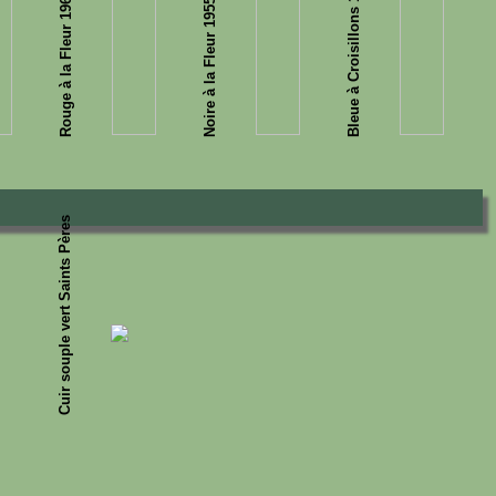
Bleue à Croisillons 1963 Carmen
Rouge à la Fleur 1964 Adolphe
Noire à la Fleur 1955-1963
Cuir souple vert Saints Pères