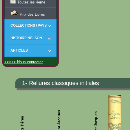
Toutes les 4ème
Prix des Livres
COLLECTIONS / PAYS
HISTOIRE NELSON
ARTICLES
>>>>> Nous contacter
1- Reliures classiques initiales