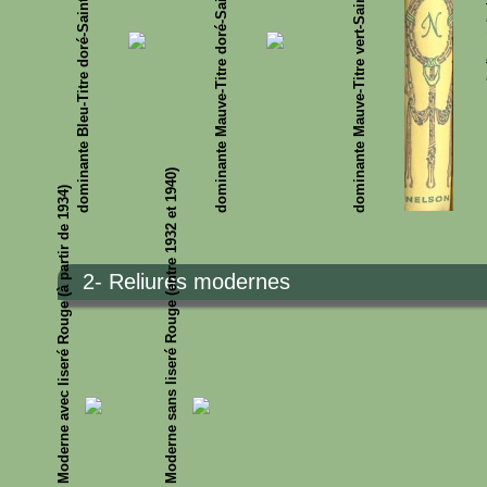
dominante Mauve-Titre doré-Saint Jacques
dominante Mauve-Titre vert-Saint Jacques
dominante Bleu-Titre doré-Saints Pères
Moderne sans liseré Rouge (entre 1932 et 1940)
Moderne avec liseré Rouge (à partir de 1934)
2- Reliures modernes