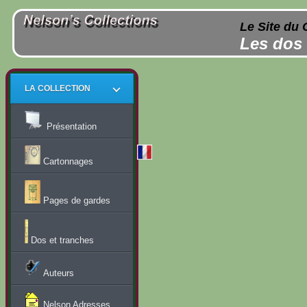
Le Site du 
Les dos 
LA COLLECTION
Présentation
Cartonnages
Pages de gardes
Dos et tranches
Auteurs
Nelson Adresses