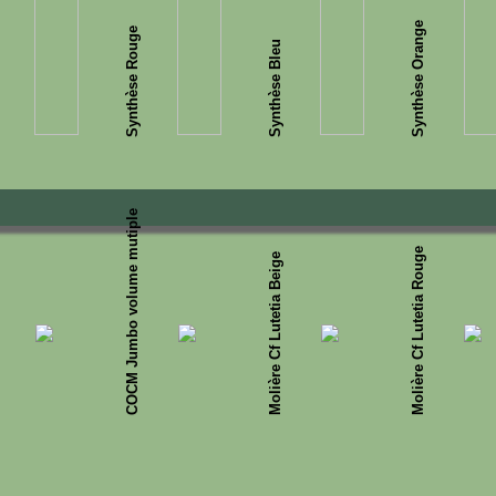
Synthèse Orange
Synthèse Rouge
Synthèse Bleu
COCM Jumbo volume mutiple
Molière Cf Lutetia Rouge
Molière Cf Lutetia Beige