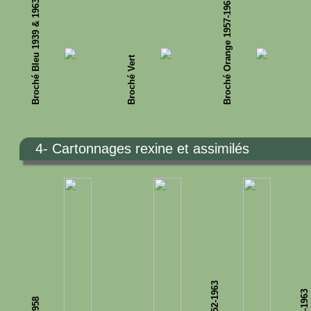
Broché Orange 1957-1961
Broché Bleu 1939 & 1963
Broché Vert
4- Cartonnages rexine et assimilés