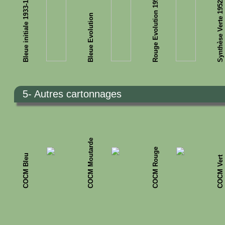
Rouge Evolution 1952-1963
Synthèse Verte 1952-1963
Bleue initiale 1933-1958
Bleue Evolution
5- Autres cartonnages
COCM Moutarde
COCM Rouge
COCM Bleu
COCM Vert