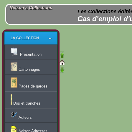
Les Collections édité
Cas d'emploi d'
LA COLLECTION
Présentation
Cartonnages
Pages de gardes
Dos et tranches
Auteurs
Nelson Adresses