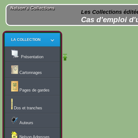
Les Collections édité
Cas d'emploi d'
LA COLLECTION
Présentation
Cartonnages
Pages de gardes
Dos et tranches
Auteurs
Nelson Adresses