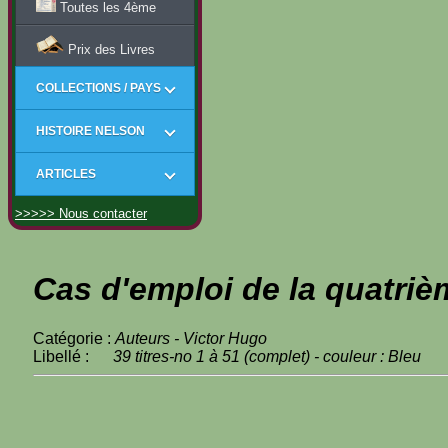
Toutes les 4ème
Prix des Livres
COLLECTIONS / PAYS
HISTOIRE NELSON
ARTICLES
>>>>> Nous contacter
Cas d'emploi de la quatriè
Catégorie :
Auteurs - Victor Hugo
Libellé :
39 titres-no 1 à 51 (complet) - couleur : Bleu