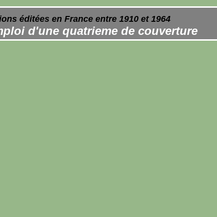
ions éditées en France entre 1910 et 1964
ploi d'une quatrieme de couverture