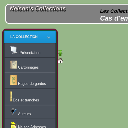
Les Collect
Cas d'em
LA COLLECTION
Présentation
Cartonnages
Pages de gardes
Dos et tranches
Auteurs
Nelson Adresses