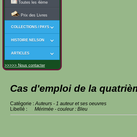
Toutes les 4ème
Prix des Livres
COLLECTIONS / PAYS
HISTOIRE NELSON
ARTICLES
>>>>> Nous contacter
Cas d'emploi de la quatriè
Catégorie :
Auteurs - 1 auteur et ses oeuvres
Libellé :
Mérimée - couleur : Bleu