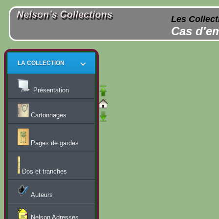
Les Collect
Cas d'em
LA COLLECTION
Présentation
Cartonnages
Pages de gardes
Dos et tranches
Auteurs
Nelson Adresses