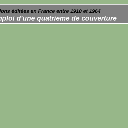
ions éditées en France entre 1910 et 1964
ploi d'une quatrieme de couverture