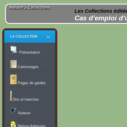
Les Collections édité
Cas d'emploi d'
LA COLLECTION
Présentation
Cartonnages
Pages de gardes
Dos et tranches
Auteurs
Nelson Adresses