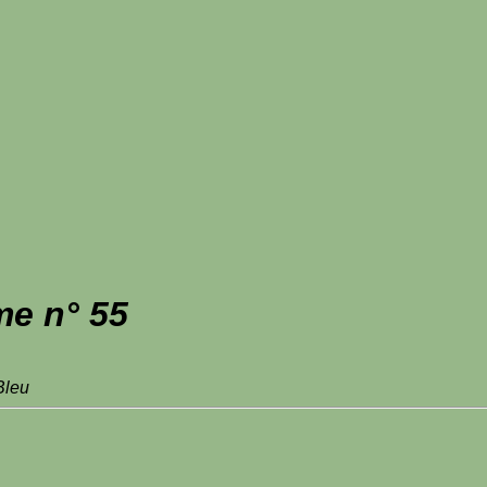
me n° 55
 Bleu