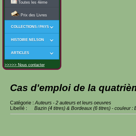
Toutes les 4ème
Prix des Livres
COLLECTIONS / PAYS
HISTOIRE NELSON
ARTICLES
>>>>> Nous contacter
Cas d'emploi de la quatriè
Catégorie :
Auteurs - 2 auteurs et leurs oeuvres
Libellé :
Bazin (4 titres) & Bordeaux (6 titres) - couleur :