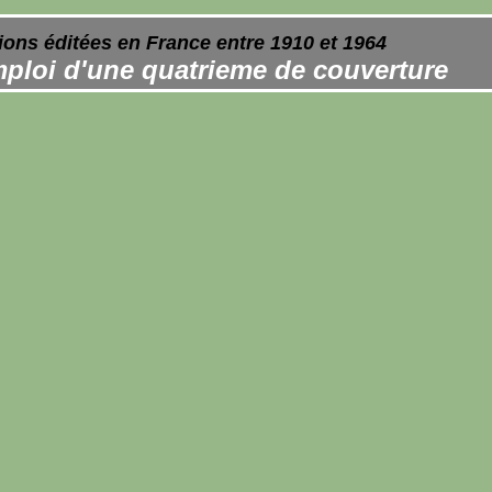
ions éditées en France entre 1910 et 1964
ploi d'une quatrieme de couverture