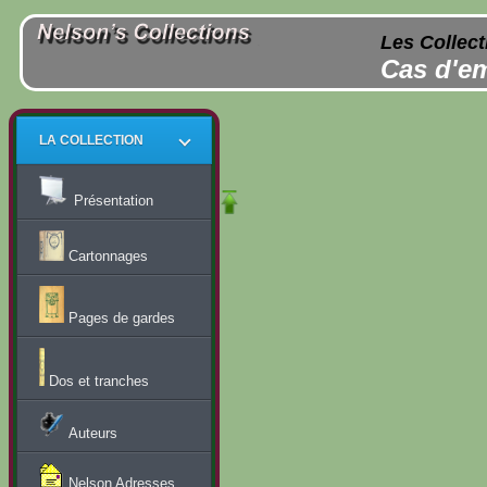
Les Collect
Cas d'em
LA COLLECTION
Présentation
Cartonnages
Pages de gardes
Dos et tranches
Auteurs
Nelson Adresses