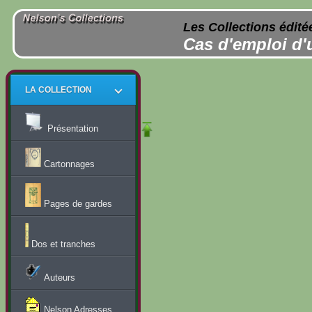
Les Collections édité
Cas d'emploi d'
LA COLLECTION
Présentation
Cartonnages
Pages de gardes
Dos et tranches
Auteurs
Nelson Adresses