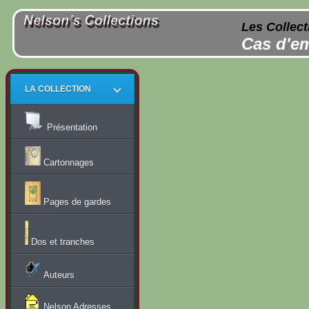
Les Collect
Cas d'em
LA COLLECTION
Présentation
Cartonnages
Pages de gardes
Dos et tranches
Auteurs
Nelson Adresses