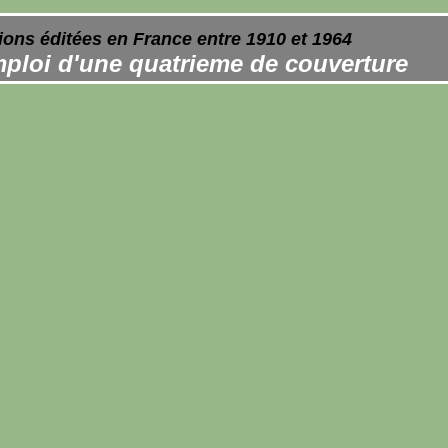
ions éditées en France entre 1910 et 1964
ploi d'une quatrieme de couverture