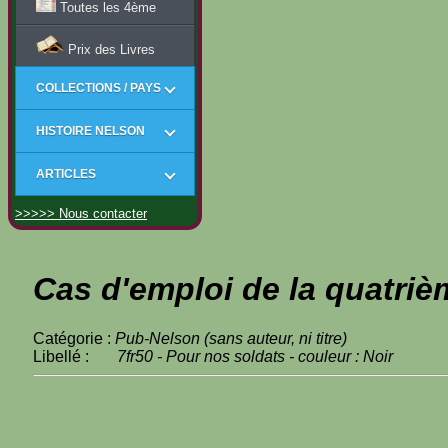
Toutes les 4ème
Prix des Livres
COLLECTIONS / PAYS
HISTOIRE NELSON
ARTICLES
>>>>> Nous contacter
Cas d'emploi de la quatriè
Catégorie :
Pub-Nelson (sans auteur, ni titre)
Libellé :
7fr50 - Pour nos soldats - couleur : Noir