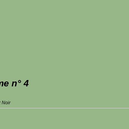
me n° 4
: Noir