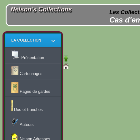
Les Collect
Cas d'em
LA COLLECTION
Présentation
Cartonnages
Pages de gardes
Dos et tranches
Auteurs
Nelson Adresses