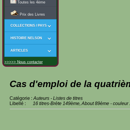
Toutes les 4ème
Prix des Livres
COLLECTIONS / PAYS
HISTOIRE NELSON
ARTICLES
>>>>> Nous contacter
Cas d'emploi de la quatriè
Catégorie :
Auteurs - Listes de titres
Libellé :
16 titres-Brète 149ème, About 89ème - couleur 