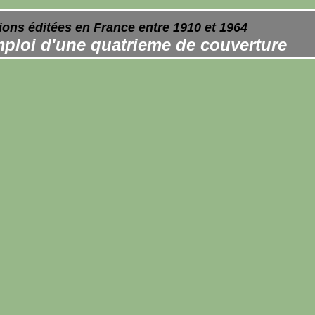
ions éditées en France entre 1910 et 1964
ploi d'une quatrieme de couverture