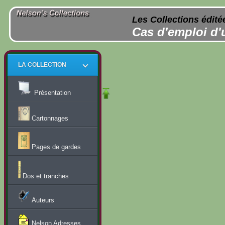
Les Collections édité
Cas d'emploi d'
LA COLLECTION
Présentation
Cartonnages
Pages de gardes
Dos et tranches
Auteurs
Nelson Adresses