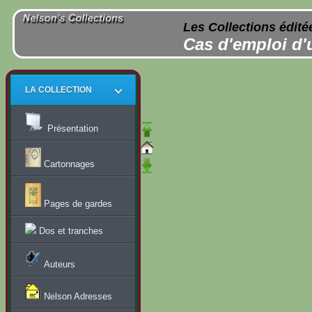
Les Collections édité
Cas d'emploi d'
LA COLLECTION
Présentation
Cartonnages
Pages de gardes
Dos et tranches
Auteurs
Nelson Adresses