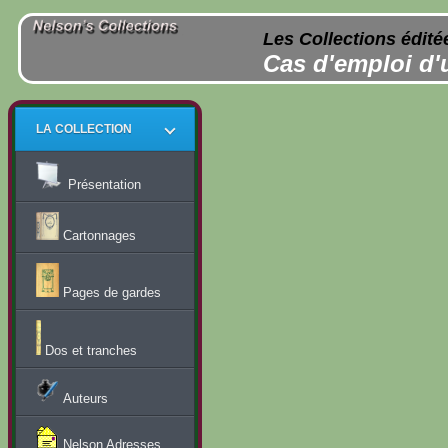
Les Collections édité
Cas d'emploi d'
LA COLLECTION
Présentation
Cartonnages
Pages de gardes
Dos et tranches
Auteurs
Nelson Adresses