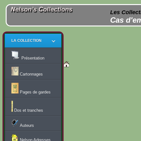
Les Collect
Cas d'em
LA COLLECTION
Présentation
Cartonnages
Pages de gardes
Dos et tranches
Auteurs
Nelson Adresses