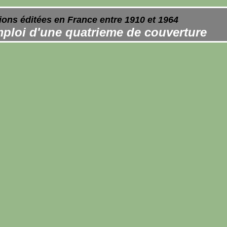
ions éditées en France entre 1910 et 1964
ploi d'une quatrieme de couverture