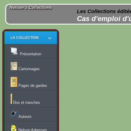
Les Collections édité
Cas d'emploi d'
LA COLLECTION
Présentation
Cartonnages
Pages de gardes
Dos et tranches
Auteurs
Nelson Adresses