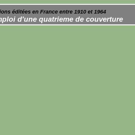
ions éditées en France entre 1910 et 1964
ploi d'une quatrieme de couverture