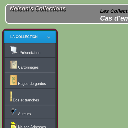
Les Collect
Cas d'em
LA COLLECTION
Présentation
Cartonnages
Pages de gardes
Dos et tranches
Auteurs
Nelson Adresses