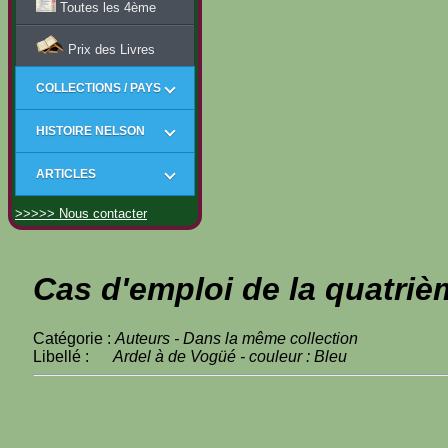
Toutes les 4ème
Prix des Livres
COLLECTIONS / PAYS
HISTOIRE NELSON
ARTICLES
>>>>> Nous contacter
Cas d'emploi de la quatriè
Catégorie :
Auteurs - Dans la même collection
Libellé :
Ardel à de Vogüé - couleur : Bleu