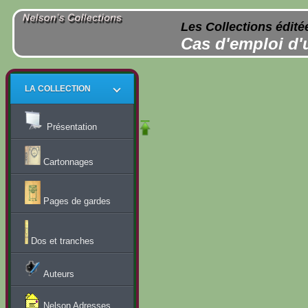
Les Collections édité
Cas d'emploi d'
LA COLLECTION
Présentation
Cartonnages
Pages de gardes
Dos et tranches
Auteurs
Nelson Adresses