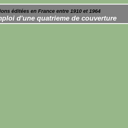
ions éditées en France entre 1910 et 1964
ploi d'une quatrieme de couverture