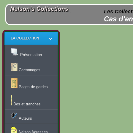
Les Collect
Cas d'em
LA COLLECTION
Présentation
Cartonnages
Pages de gardes
Dos et tranches
Auteurs
Nelson Adresses