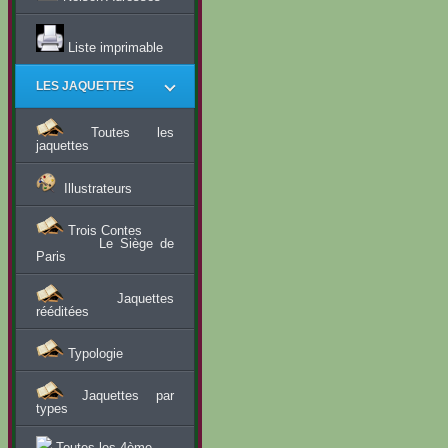
Liste imprimable
LES JAQUETTES
Toutes les
jaquettes
Illustrateurs
Trois Contes
Le Siège de
Paris
Jaquettes
rééditées
Typologie
Jaquettes par
types
Toutes les 4ème