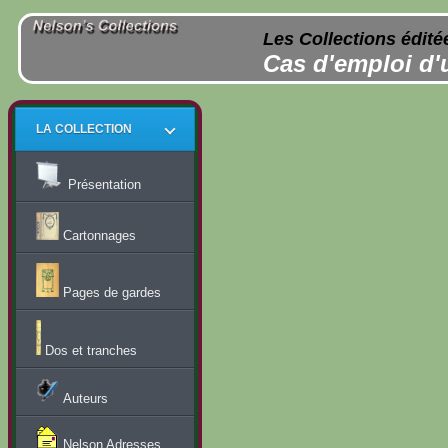
Les Collections édité
Cas d'emploi d'
LA COLLECTION
Présentation
Cartonnages
Pages de gardes
Dos et tranches
Auteurs
Nelson Adresses