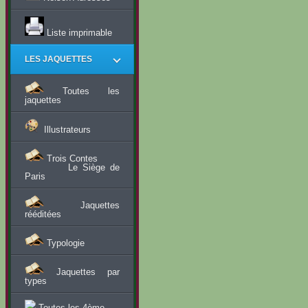
Liste imprimable
LES JAQUETTES
Toutes les
jaquettes
Illustrateurs
Trois Contes
Le Siège de
Paris
Jaquettes
rééditées
Typologie
Jaquettes par
types
Toutes les 4ème