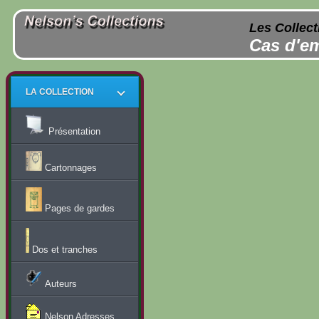
Les Collect
Cas d'em
LA COLLECTION
Présentation
Cartonnages
Pages de gardes
Dos et tranches
Auteurs
Nelson Adresses