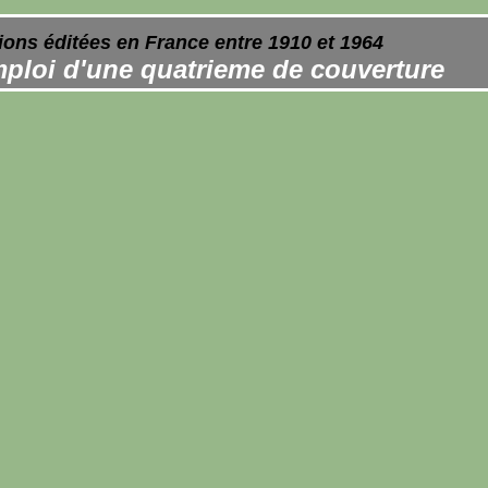
ions éditées en France entre 1910 et 1964
ploi d'une quatrieme de couverture