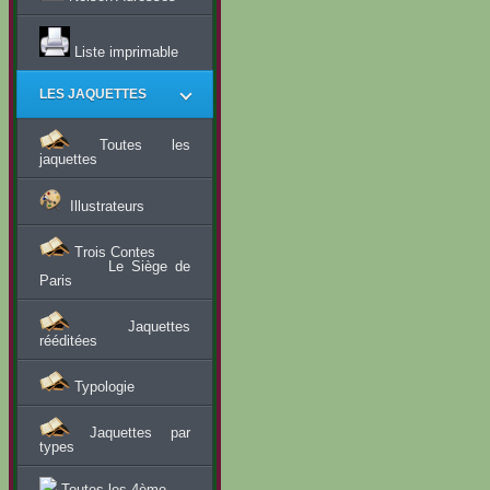
Liste imprimable
LES JAQUETTES
Toutes les
jaquettes
Illustrateurs
Trois Contes
Le Siège de
Paris
Jaquettes
rééditées
Typologie
Jaquettes par
types
Toutes les 4ème