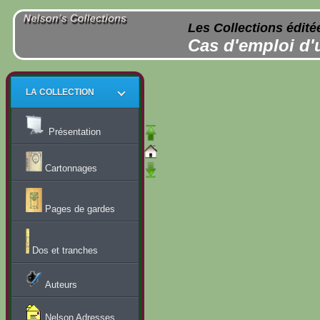
Les Collections édité
Cas d'emploi d'
LA COLLECTION
Présentation
Cartonnages
Pages de gardes
Dos et tranches
Auteurs
Nelson Adresses