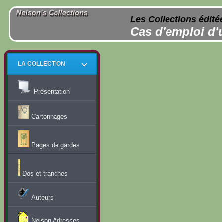
Les Collections édité
Cas d'emploi d'
LA COLLECTION
Présentation
Cartonnages
Pages de gardes
Dos et tranches
Auteurs
Nelson Adresses