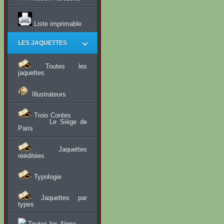
Liste imprimable
LES JAQUETTES
Toutes les
jaquettes
Illustrateurs
Trois Contes
Le Siège de
Paris
Jaquettes
rééditées
Typologie
Jaquettes par
types
Toutes les 4ème