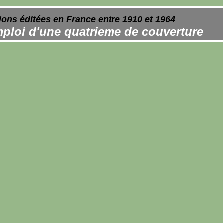
ions éditées en France entre 1910 et 1964
ploi d'une quatrieme de couverture