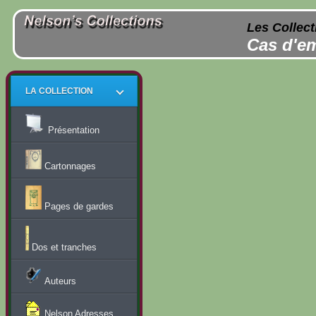
Les Collect
Cas d'em
LA COLLECTION
Présentation
Cartonnages
Pages de gardes
Dos et tranches
Auteurs
Nelson Adresses