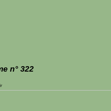
me n° 322
ir