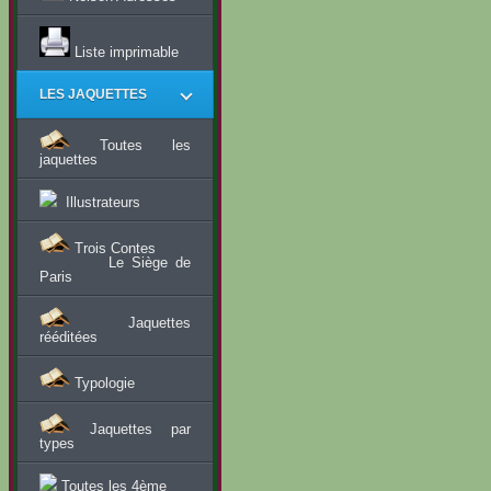
Liste imprimable
LES JAQUETTES
Toutes les
jaquettes
Illustrateurs
Trois Contes
Le Siège de
Paris
Jaquettes
rééditées
Typologie
Jaquettes par
types
Toutes les 4ème