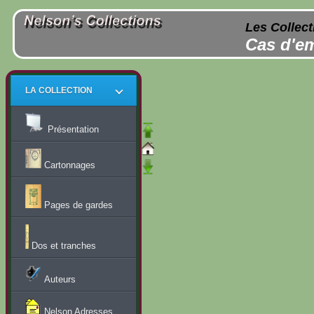
Les Collect
Cas d'em
LA COLLECTION
Présentation
Cartonnages
Pages de gardes
Dos et tranches
Auteurs
Nelson Adresses