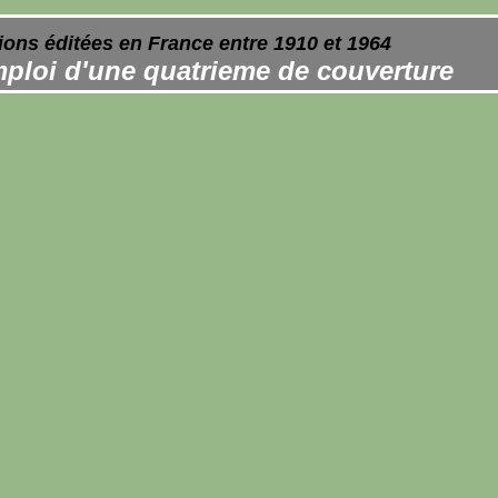
ions éditées en France entre 1910 et 1964
ploi d'une quatrieme de couverture