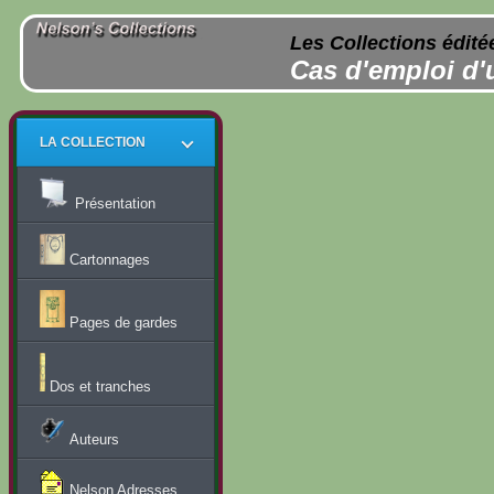
Les Collections édité
Cas d'emploi d'
LA COLLECTION
Présentation
Cartonnages
Pages de gardes
Dos et tranches
Auteurs
Nelson Adresses