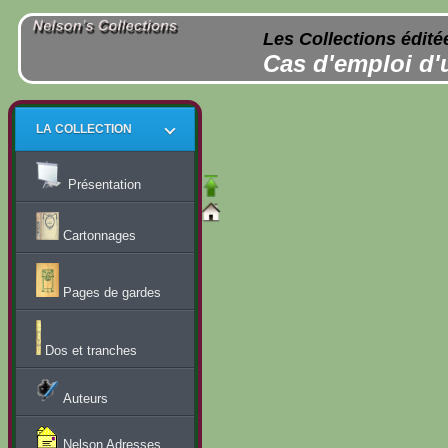
Les Collections édité
Cas d'emploi d'
LA COLLECTION
Présentation
Cartonnages
Pages de gardes
Dos et tranches
Auteurs
Nelson Adresses