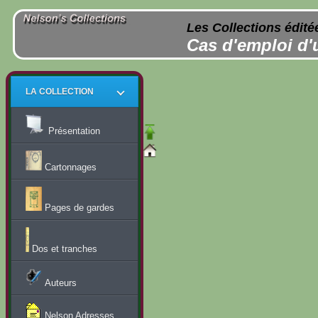
Les Collections édité
Cas d'emploi d'
LA COLLECTION
Présentation
Cartonnages
Pages de gardes
Dos et tranches
Auteurs
Nelson Adresses