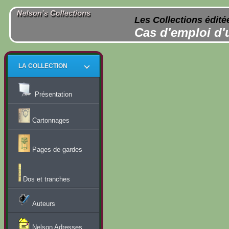
Les Collections édité
Cas d'emploi d'
LA COLLECTION
Présentation
Cartonnages
Pages de gardes
Dos et tranches
Auteurs
Nelson Adresses