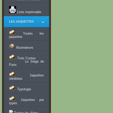
Liste imprimable
LES JAQUETTES
Toutes les
jaquettes
Illustrateurs
Trois Contes
Le Siège de
Paris
Jaquettes
rééditées
Typologie
Jaquettes par
types
Toutes les 4ème