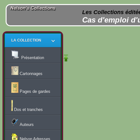
Les Collections édité
Cas d'emploi d'
LA COLLECTION
Présentation
Cartonnages
Pages de gardes
Dos et tranches
Auteurs
Nelson Adresses