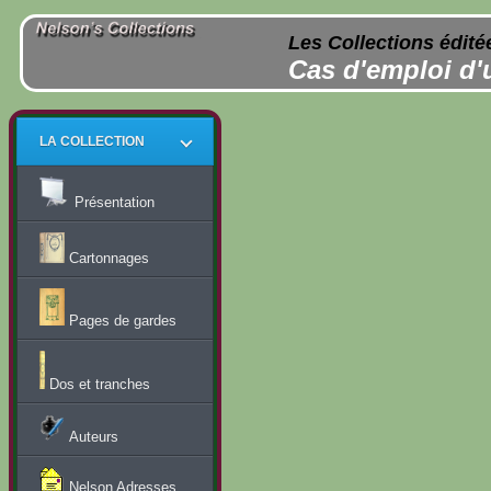
Les Collections édité
Cas d'emploi d'
LA COLLECTION
Présentation
Cartonnages
Pages de gardes
Dos et tranches
Auteurs
Nelson Adresses