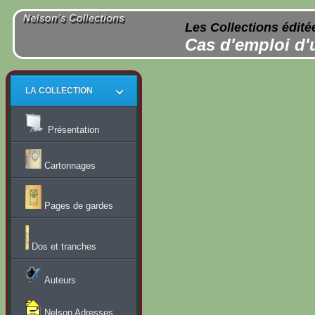
Les Collections édité
Cas d'emploi d'
LA COLLECTION
Présentation
Cartonnages
Pages de gardes
Dos et tranches
Auteurs
Nelson Adresses