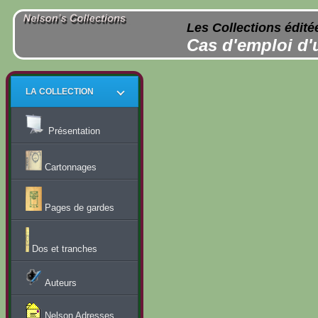
Les Collections édité
Cas d'emploi d'
LA COLLECTION
Présentation
Cartonnages
Pages de gardes
Dos et tranches
Auteurs
Nelson Adresses