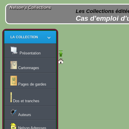
Les Collections édité
Cas d'emploi d'
LA COLLECTION
Présentation
Cartonnages
Pages de gardes
Dos et tranches
Auteurs
Nelson Adresses