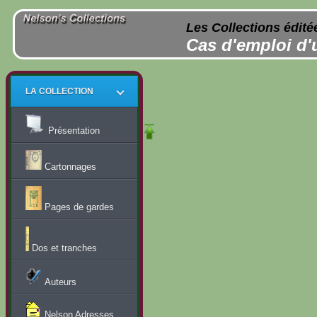
Les Collections édité
Cas d'emploi d'
LA COLLECTION
Présentation
Cartonnages
Pages de gardes
Dos et tranches
Auteurs
Nelson Adresses