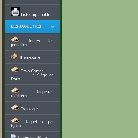
Liste imprimable
LES JAQUETTES
Toutes les
jaquettes
Illustrateurs
Trois Contes
Le Siège de
Paris
Jaquettes
rééditées
Typologie
Jaquettes par
types
Toutes les 4ème