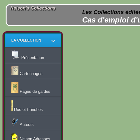
Les Collections édité
Cas d'emploi d'
LA COLLECTION
Présentation
Cartonnages
Pages de gardes
Dos et tranches
Auteurs
Nelson Adresses