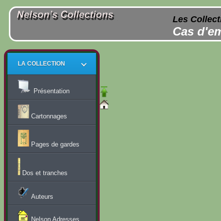
Les Collect
Cas d'em
LA COLLECTION
Présentation
Cartonnages
Pages de gardes
Dos et tranches
Auteurs
Nelson Adresses