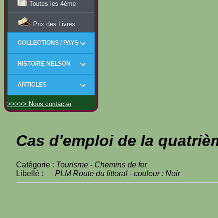
Toutes les 4ème
Prix des Livres
COLLECTIONS / PAYS
HISTOIRE NELSON
ARTICLES
>>>>> Nous contacter
Cas d'emploi de la quatriè
Catégorie :
Tourisme - Chemins de fer
Libellé :
PLM Route du littoral - couleur : Noir