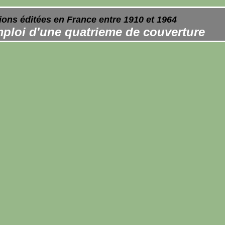
ions éditées en France entre 1910 et 1964
ploi d'une quatrieme de couverture