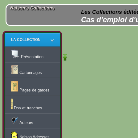
Les Collections édité
Cas d'emploi d'
LA COLLECTION
Présentation
Cartonnages
Pages de gardes
Dos et tranches
Auteurs
Nelson Adresses