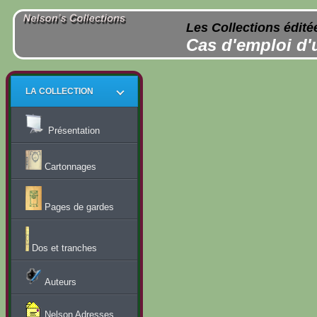
Les Collections édité
Cas d'emploi d'
LA COLLECTION
Présentation
Cartonnages
Pages de gardes
Dos et tranches
Auteurs
Nelson Adresses