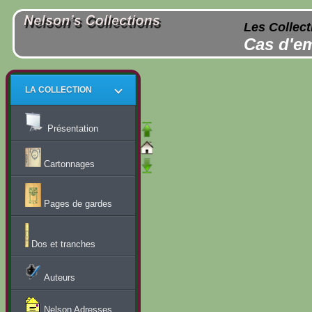
Les Collect
Cas d'em
LA COLLECTION
Présentation
Cartonnages
Pages de gardes
Dos et tranches
Auteurs
Nelson Adresses