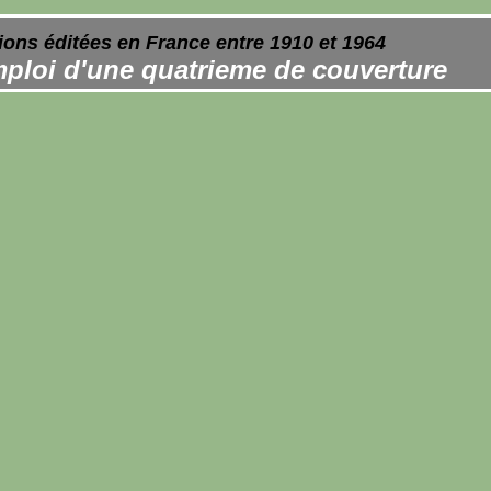
ions éditées en France entre 1910 et 1964
ploi d'une quatrieme de couverture