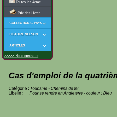
Toutes les 4ème
Prix des Livres
COLLECTIONS / PAYS
HISTOIRE NELSON
ARTICLES
>>>>> Nous contacter
Cas d'emploi de la quatriè
Catégorie :
Tourisme - Chemins de fer
Libellé :
Pour se rendre en Angleterre - couleur : Bleu