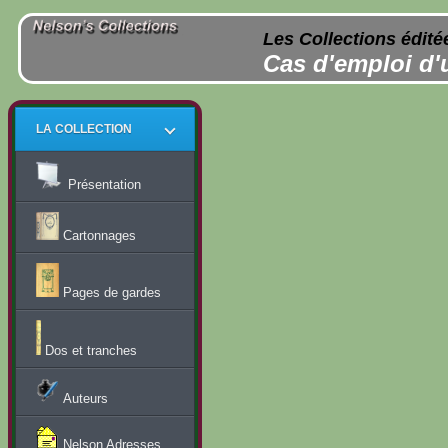
Les Collections édité
Cas d'emploi d'
LA COLLECTION
Présentation
Cartonnages
Pages de gardes
Dos et tranches
Auteurs
Nelson Adresses