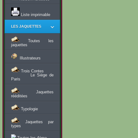
Liste imprimable
LES JAQUETTES
Toutes les
jaquettes
Illustrateurs
Trois Contes
Le Siège de
Paris
Jaquettes
rééditées
Typologie
Jaquettes par
types
Toutes les 4ème