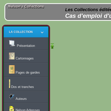
Les Collections édité
Cas d'emploi d'
LA COLLECTION
Présentation
Cartonnages
Pages de gardes
Dos et tranches
Auteurs
Nelson Adresses