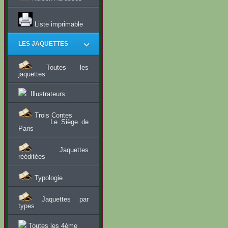
Liste imprimable
LES JAQUETTES
Toutes les
jaquettes
Illustrateurs
Trois Contes
Le Siège de
Paris
Jaquettes
rééditées
Typologie
Jaquettes par
types
Toutes les 4ème