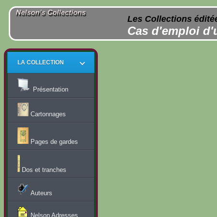
Les Collections édité
Cas d'emploi d'
LA COLLECTION
Présentation
Cartonnages
Pages de gardes
Dos et tranches
Auteurs
Nelson Adresses