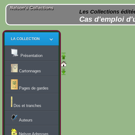
Les Collections édité
Cas d'emploi d'
LA COLLECTION
Présentation
Cartonnages
Pages de gardes
Dos et tranches
Auteurs
Nelson Adresses