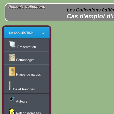
Les Collections édité
Cas d'emploi d'
LA COLLECTION
Présentation
Cartonnages
Pages de gardes
Dos et tranches
Auteurs
Nelson Adresses