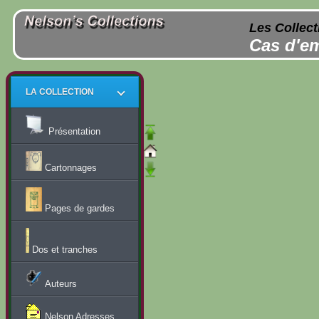
Les Collect
Cas d'em
LA COLLECTION
Présentation
Cartonnages
Pages de gardes
Dos et tranches
Auteurs
Nelson Adresses