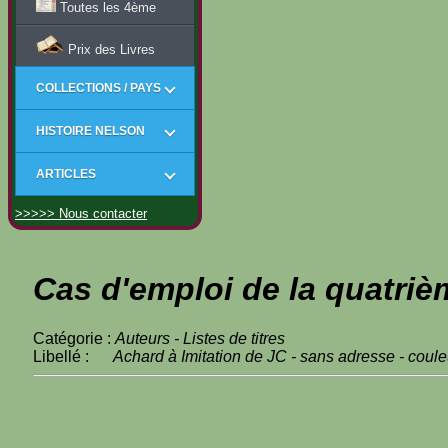
Toutes les 4ème
Prix des Livres
COLLECTIONS / PAYS
HISTOIRE NELSON
ARTICLES
>>>>> Nous contacter
Cas d'emploi de la quatriè
Catégorie :
Auteurs - Listes de titres
Libellé :
Achard à Imitation de JC - sans adresse - couleu