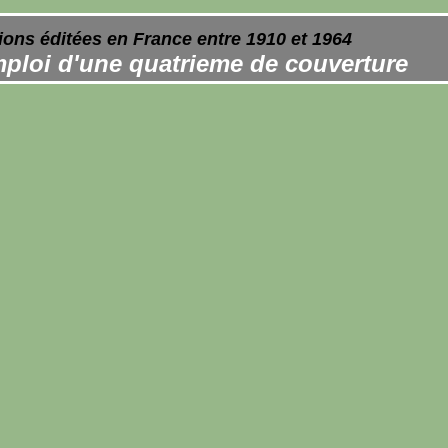
ions éditées en France entre 1910 et 1964
ploi d'une quatrieme de couverture