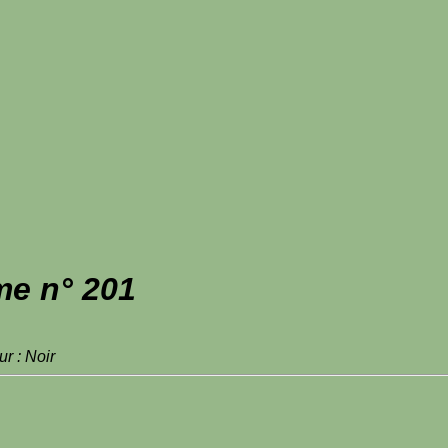
me n° 201
r : Noir