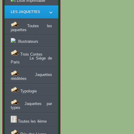
Liste imprimable
LES JAQUETTES
Toutes les
jaquettes
Illustrateurs
Trois Contes
Le Siège de
Paris
Jaquettes
rééditées
Typologie
Jaquettes par
types
Toutes les 4ème