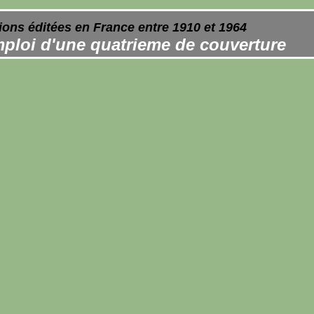
ions éditées en France entre 1910 et 1964
ploi d'une quatrieme de couverture