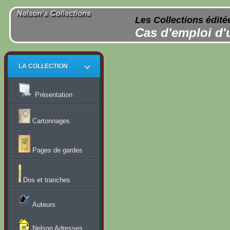
Les Collections édité
Cas d'emploi d'
LA COLLECTION
Présentation
Cartonnages
Pages de gardes
Dos et tranches
Auteurs
Nelson Adresses