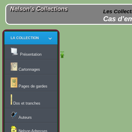
Les Collect
Cas d'em
LA COLLECTION
Présentation
Cartonnages
Pages de gardes
Dos et tranches
Auteurs
Nelson Adresses