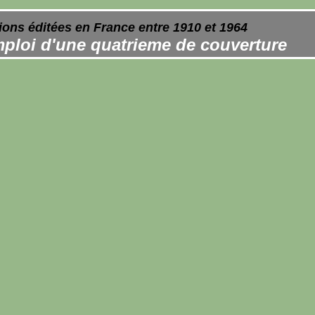
ions éditées en France entre 1910 et 1964
ploi d'une quatrieme de couverture