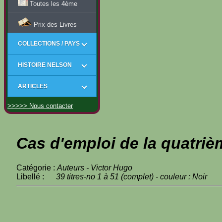
Toutes les 4ème
Prix des Livres
COLLECTIONS / PAYS
HISTOIRE NELSON
ARTICLES
>>>>> Nous contacter
Cas d'emploi de la quatriè
Catégorie :
Auteurs - Victor Hugo
Libellé :
39 titres-no 1 à 51 (complet) - couleur : Noir