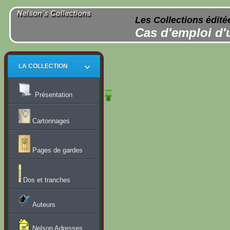
Les Collections édité
Cas d'emploi d'
LA COLLECTION
Présentation
Cartonnages
Pages de gardes
Dos et tranches
Auteurs
Nelson Adresses