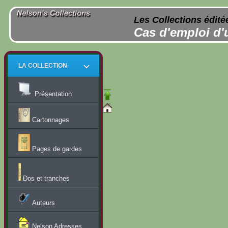
Les Collections édité
Cas d'emploi d'
LA COLLECTION
Présentation
Cartonnages
Pages de gardes
Dos et tranches
Auteurs
Nelson Adresses